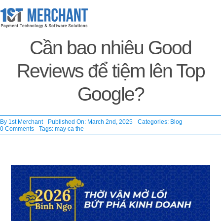
Skip
to
content
Cần bao nhiêu Good
Reviews để tiệm lên Top
Google?
By
1st Merchant
Published On: March 2nd, 2025
Categories:
Blog
on
0 Comments
Tags:
may ca the
Cần
bao
nhiêu
Good
Reviews
để
tiệm
lên
Top
Google?