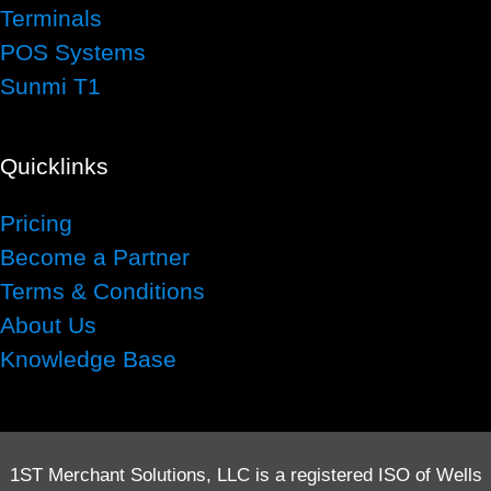
Terminals
POS Systems
Sunmi T1
Quicklinks
Pricing
Become a Partner
Terms & Conditions
About Us
Knowledge Base
1ST Merchant Solutions, LLC is a registered ISO of Wells