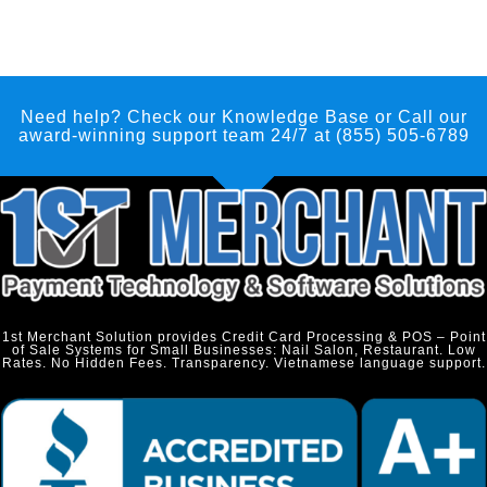
Need help? Check our Knowledge Base
or Call our
award-winning support team 24/7 at (855) 505-6789
1st Merchant Solution provides Credit Card Processing & POS – Point
of Sale Systems for Small Businesses: Nail Salon, Restaurant. Low
Rates. No Hidden Fees. Transparency. Vietnamese language support.