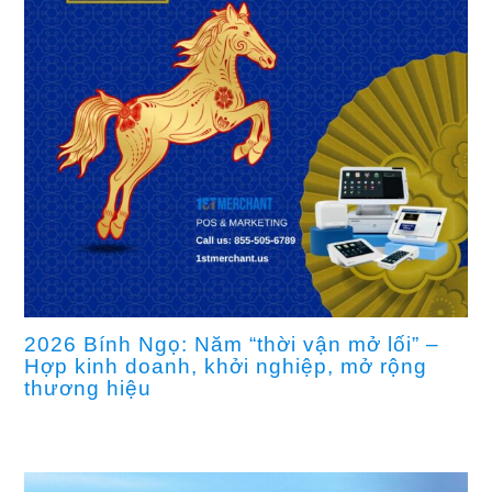
trên
nước
Mỹ
2026 Bính Ngọ: Năm “thời vận mở lối” –
Hợp kinh doanh, khởi nghiệp, mở rộng
thương hiệu