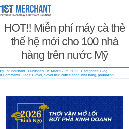
Skip
to
content
HOT!! Miễn phí máy cà thẻ
thế hệ mới cho 100 nhà
hàng trên nước Mỹ
By
1st Merchant
Published On: March 28th, 2023
Categories:
Blog
on
0 Comments
Tags:
Clover
,
clover flex
,
coffee shop
,
nha hang
,
promotion
HOT!!
Miễn
phí
máy
cà
thẻ
thế
hệ
mới
cho
100
nhà
hàng